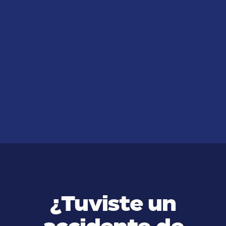
JUL 14, 2026
¿Cómo Puedo Saber si Tengo una
Demanda Millonaria por Acoso en
el Trabajo?
VER MÁS
¿Tuviste un