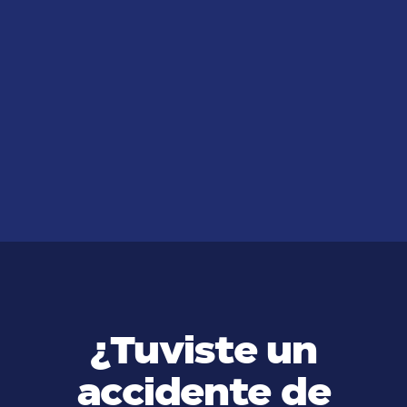
JUL 14, 2026
¿Dónde puedo conseguir
abogados legales gratis en San
Clemente, California?
VER MÁS
¿Tuviste un
accidente de