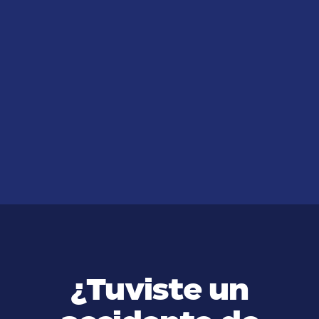
JUL 14, 2026
Qué evidencia necesita recaudar
al sufrir lesiones personales por
accidentes de carro
VER MÁS
¿Tuviste un