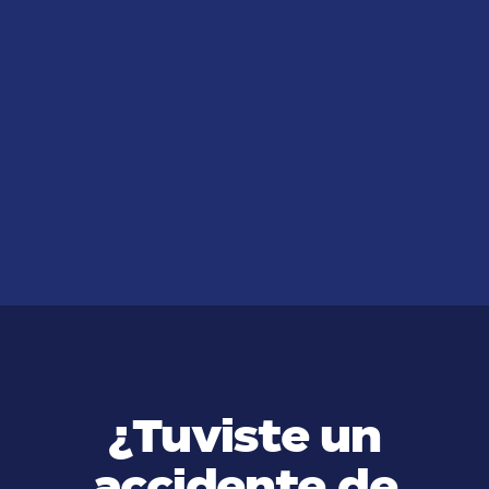
JUL 14, 2026
¿Sufrió lesiones por caídas en
lugares públicos?
VER MÁS
¿Tuviste un