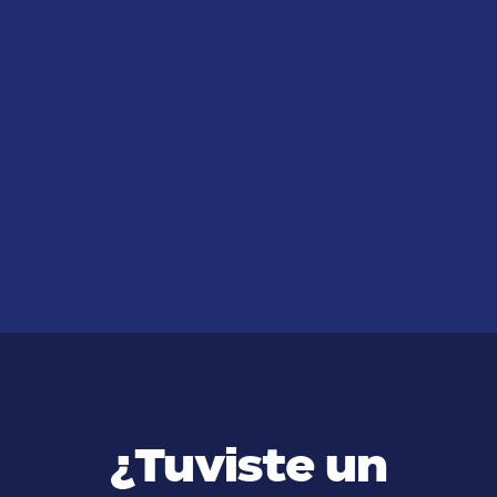
JUL 14, 2026
¿Qué Casos Atienden los
Abogados de Accidentes en
Riverside?
VER MÁS
¿Tuviste un