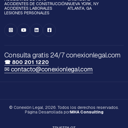
ACCIDENTES DE CONSTRUCCIÓN
NUEVA YORK, NY
ACCIDENTES LABORALES
ATLANTA, GA
LESIONES PERSONALES




Consulta gratis 24/7 conexionlegal.com
☎ 800 201 1220
✉ contacto@conexionlegal.com
© Conexión Legal, 2026. Todos los derechos reservados.
Página Desarrollada por
MHA Consulting