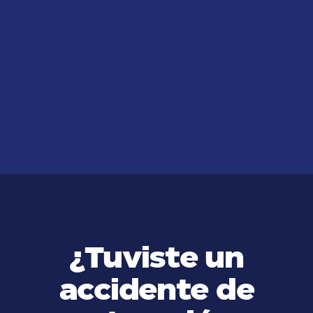
JUL 14, 2026
How to file a underinsured
motorist claim after a car
accident?
VER MÁS
¿Tuviste un
accidente de