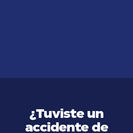
JUL 14, 2026
¿A dónde puedo acudir si
necesito abogados hispanos en
New Jersey?
VER MÁS
¿Tuviste un
accidente de