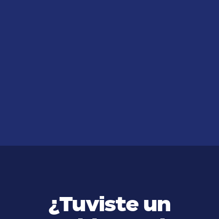
JUL 14, 2026
Razones más Comunes para
Negar una Compensación Laboral
VER MÁS
¿Tuviste un