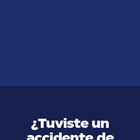
JUL 14, 2026
Medidas de Seguridad para
Prevenir Accidentes de
Construcción en Edificios en USA
VER MÁS
¿Tuviste un
accidente de