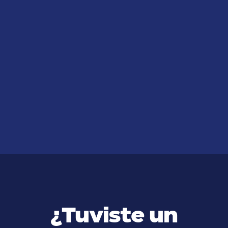
JUL 14, 2026
¿Cómo Puedo Realizar un
Reclamo por Accidente de
Trabajo?
VER MÁS
¿Tuviste un