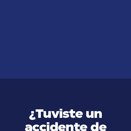
VER MÁS
JUN 20, 2026
Compensación laboral para un
trabajador indocumentado
VER MÁS
¿Tuviste un
accidente de