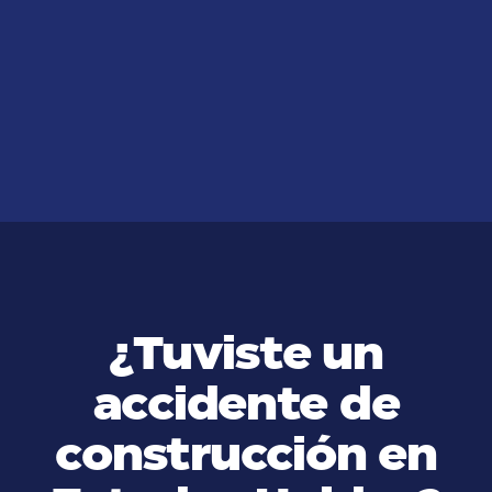
JUL 14, 2026
What can I do if I have been
injured in a roof fall accident?
VER MÁS
¿Tuviste un
accidente de
construcción en