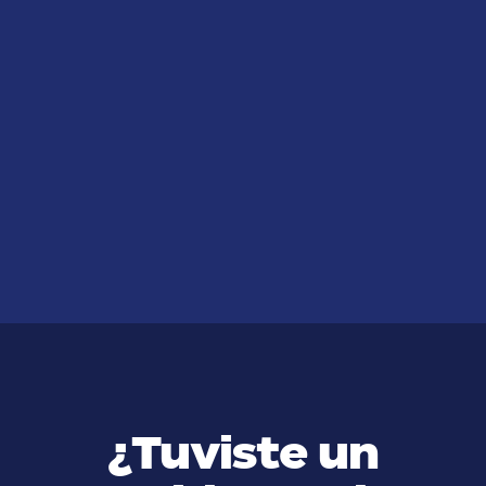
JUL 14, 2026
¿Cómo Calcular una
Compensación por Accidente de
Trabajo?
VER MÁS
¿Tuviste un