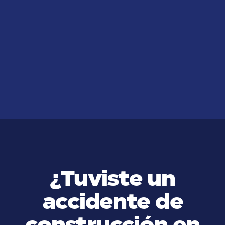
JUL 14, 2026
¿Debo contratar a un abogado
incluso si el accidente no fue
grave?
VER MÁS
¿Tuviste un
accidente de