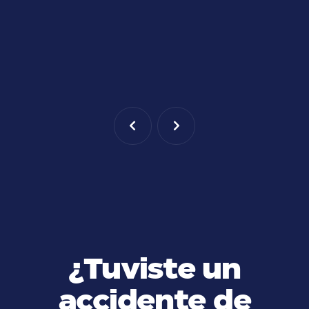
compensación.
LEARN MORE


¿Tuviste un
accidente de