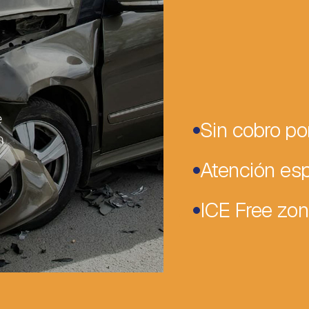
n
e
Sin cobro po
n
Atención es
ICE Free zo