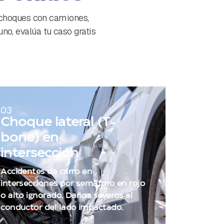
 choques con camiones,
uno, evalúa tu caso gratis
03
Choque lateral (T-
bone) en
intersección
Accidentes de carro en
intersecciones por semáforo en rojo
o alto ignorado. Daños severos al
conductor del lado impactado.