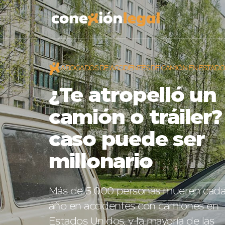
ABOGADOS DE ACCIDENTES DE CAMIÓN EN ESTADO
¿Te atropelló un
camión o tráiler?
caso puede ser
millonario
Más de 5,000 personas mueren cad
año en accidentes con camiones en
Estados Unidos, y la mayoría de las