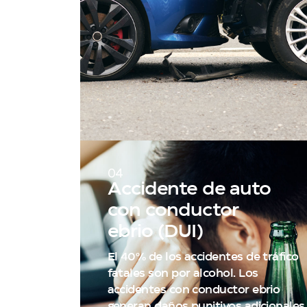
04
Accidente de auto
con conductor
ebrio (DUI)
El 40% de los accidentes de tráfico
fatales son por alcohol. Los
accidentes con conductor ebrio
generan daños punitivos adicionales