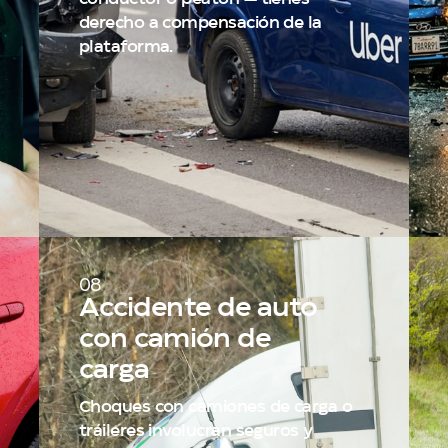
derecho a compensación de la
plataforma.
08
Accidente de auto
con camión de
carga
Choques con camiones de carga o
tráileres involucran seguros y