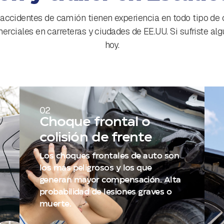
accidentes de camión tienen experiencia en todo tipo de
rciales en carreteras y ciudades de EE.UU. Si sufriste alg
hoy.
02
Choque frontal o
colisión de frente
Los choques frontales de auto son
los más peligrosos y los que
generan mayor compensación. Alta
probabilidad de lesiones graves o
muerte.