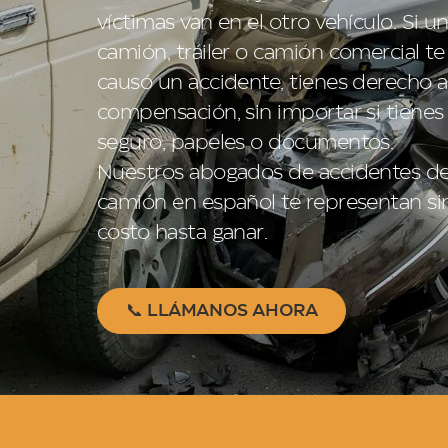
víctimas van en el otro vehículo. Si u
camión, tráiler o camión comercial te
causó un accidente, tienes derecho a
compensación, sin importar si tienes
seguro, papeles o documentos.
Nuestros abogados de accidentes d
camión en español te representan si
costo hasta ganar.
📞 LLÁMANOS AHORA