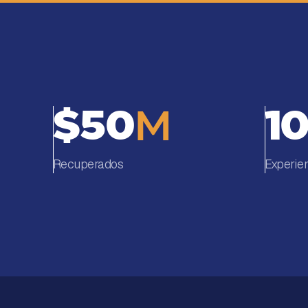
$50
1
M
Recuperados
Experie