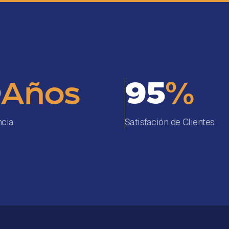
0
95
Años
%
ncia
Satisfación de Clientes