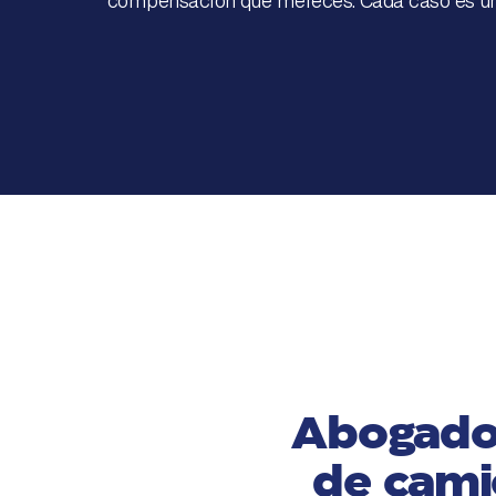
compensación que mereces. Cada caso es únic
Abogados
de cami