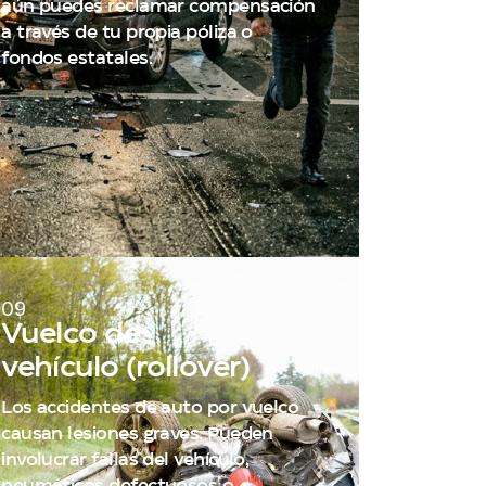
aún puedes reclamar compensación
a través de tu propia póliza o
fondos estatales.
09
Vuelco de
vehículo (rollover)
Los accidentes de auto por vuelco
causan lesiones graves. Pueden
involucrar fallas del vehículo,