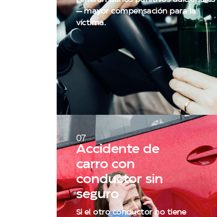
— mayor compensación para la
víctima.
07
Accidente de
carro con
conductor sin
seguro
Si el otro conductor no tiene