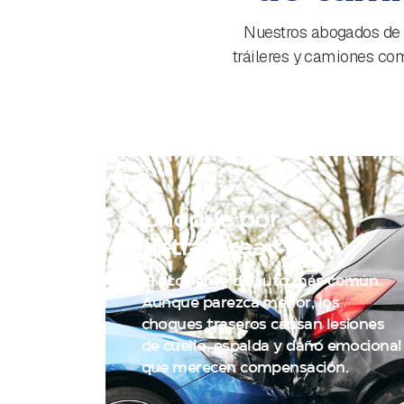
Nuestros abogados de 
tráileres y camiones come
01
Choque por
detrás (rear-end)
El accidente de auto más común.
Aunque parezca menor, los
choques traseros causan lesiones
de cuello, espalda y daño emocional
que merecen compensación.