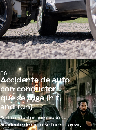
06
Accidente de auto
con conductor
que se fuga (hit
and run)
Si el conductor que causó tu
accidente de carro se fue sin parar,