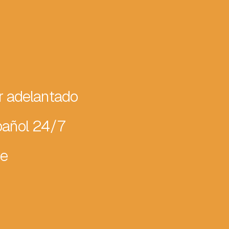
r adelantado
pañol 24/7
ne