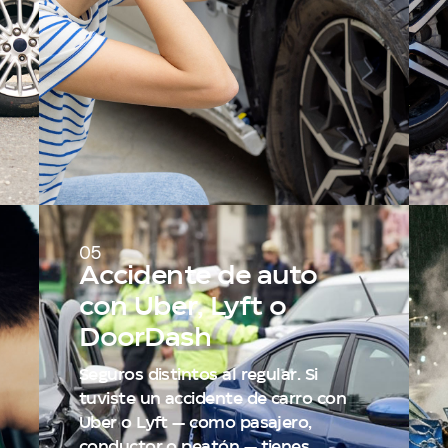
05
Accidente de auto
con Uber, Lyft o
DoorDash
Seguros distintos al regular. Si
tuviste un accidente de carro con
Uber o Lyft — como pasajero,
conductor o peatón — tienes