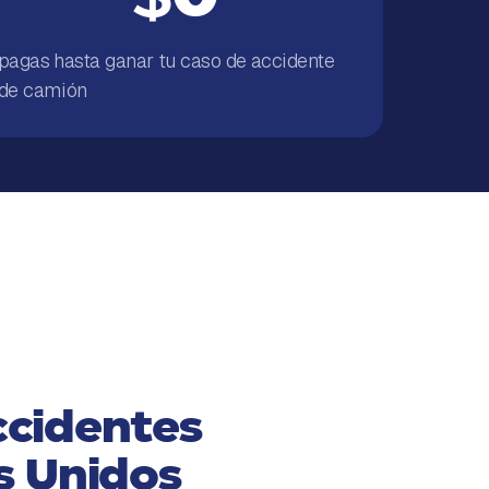
pagas hasta ganar tu caso de accidente
de camión
ccidentes
s Unidos