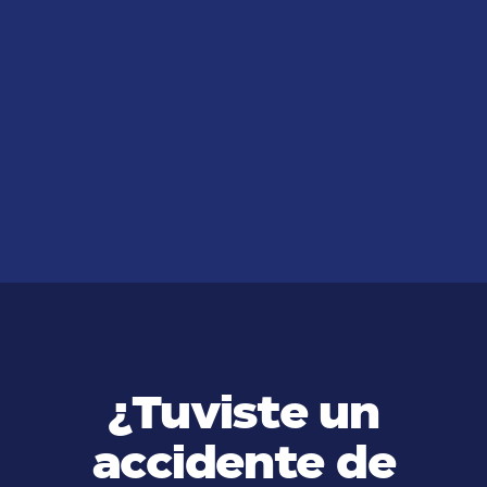
JUL 14, 2026
¿Cómo Puedo Obtener una
Compensación por Accidente
Laboral en California?
VER MÁS
¿Tuviste un
accidente de