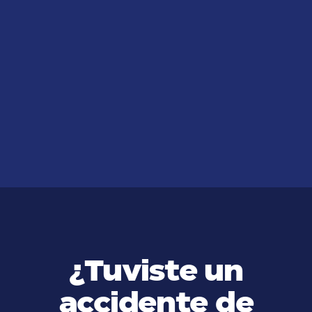
JUL 14, 2026
¿Qué Esperar de un Abogado de
Demandas Laborales en Estados
Unidos?
VER MÁS
¿Tuviste un
accidente de