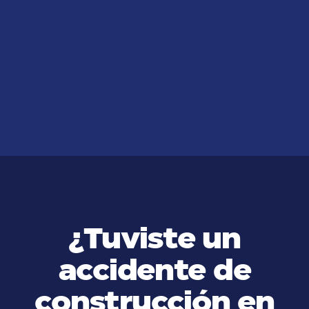
JUL 14, 2026
Six mistakes you don't want to
make after a traffic accident
VER MÁS
¿Tuviste un
accidente de
construcción en