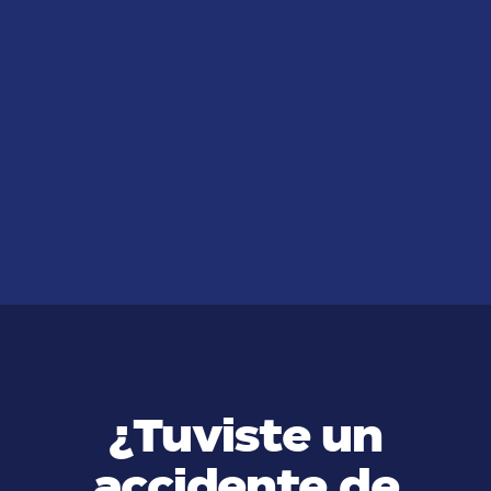
JUL 14, 2026
Tipos de Compensación que
Puede Obtener por Negligencia
Laboral
VER MÁS
¿Tuviste un
accidente de