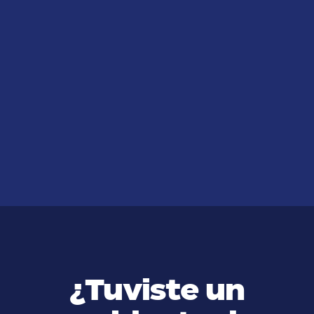
JUL 14, 2026
Cómo Adaptarse a una Nueva
Cultura como Inmigrante: Guía
Completa
VER MÁS
¿Tuviste un